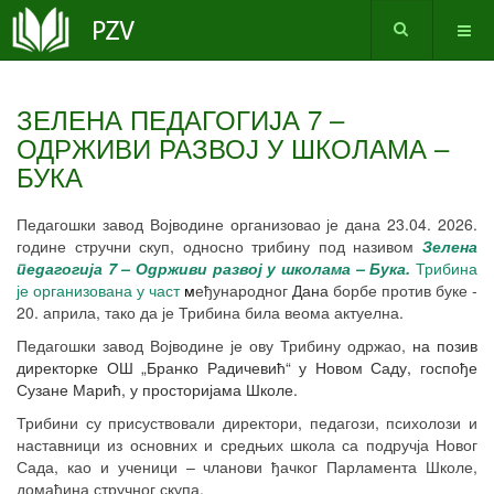
ЗЕЛЕНА ПЕДАГОГИЈА 7 –
ОДРЖИВИ РАЗВОЈ У ШКОЛАМА –
БУКА
Педагошки завод Војводине организовао је дана 23.04. 2026.
године стручни скуп, односно трибину
под називом
Зелена
педагогија 7 – Одрживи развој у школама – Бука.
Трибина
је организована у част
м
еђународног
Д
ана
борбе против буке -
20. априла, тако да је Трибина била веома актуелна.
Педагошки завод Војводине је ову Трибину одржао,
на позив
директорке ОШ „Бранко Радичевић“ у Новом Саду, госпође
Сузане Марић, у просторијама Школе.
Трибини су присуствовали директори, педагози, психолози и
наставници из основних и средњих школа са подручја Новог
Сада, као и ученици – чланови ђачког Парламента Школе,
домаћина стручног скупа.