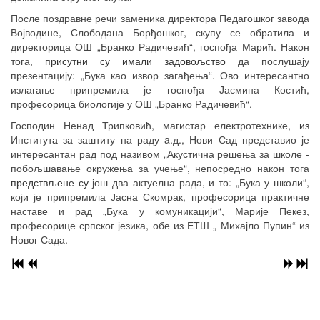
После поздравне речи заменика директора Педагошког завода
Војводине, Слободана Борђошког, скупу се обратила и
директорица ОШ „Бранко Радичевић“, госпођа Марић. Након
тога,
присутни су имали задовољство
да послушају
презентацију: „Бука као извор
загађењ
а
“. Ов
о
интересантно
излагање припремила је госпођа Јасмина Костић,
професориц
а
биологије у ОШ „Бранко Радичевић“.
Господин Ненад Трипковић, магистар електротехнике,
из
Институт
а
за заштиту на раду
a.
д., Нови Сад представио је
интересантан рад под називом „Акустична решења за школе -
побољшавање окружења за учење“, непосредно након тога
предствљене су
још два актуелна рада, и то:
„Б
ука у школи“,
кој
и
је припремила Јасна Скомрак, професорица практичне
наставе и рад „Бука у комуникацији“, Марије Пекез,
професорице српског језика, обе из ЕТШ „ Михајло Пупин“ из
Новог Сада.