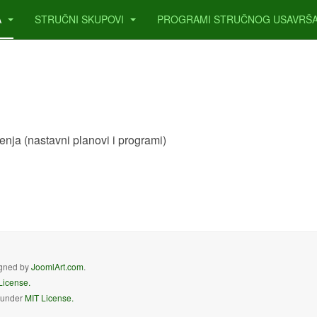
A
STRUČNI SKUPOVI
PROGRAMI STRUČNOG USAVRŠ
čenja (nastavni planovi i programi)
igned by
JoomlArt.com
.
License.
d under
MIT License.