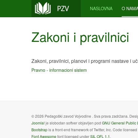
NASLOVNA
O NAM
Zakoni i pravilnici
Zakoni, pravilnici, planovi i programi nastave i u
Pravno - informacioni sistem
© 2026 Pedagoški zavod Vojvodine . Sva prava zadržana. Des
Joomla!
je slobodan softver objavljen pod
GNU General Public 
Bootstrap
is a front-end framework of Twitter, Inc. Code license
Font Awesome
font licensed under
SIL OFL 1.1
.