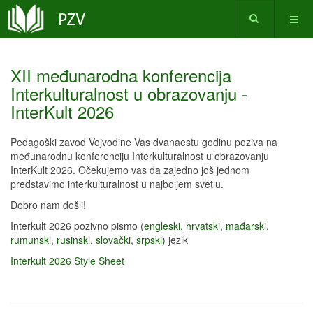
XII međunarodna konferencija
Interkulturalnost u obrazovanju -
InterKult 2026
Pedagoški zavod Vojvodine Vas dvanaestu godinu poziva na
međunarodnu konferenciju Interkulturalnost u obrazovanju
InterKult 2026. Očekujemo vas da zajedno još jednom
predstavimo interkulturalnost u najboljem svetlu.
Dobro nam došli!
Interkult 2026 pozivno pismo (
engleski
,
hrvatski
,
mađarski
,
rumunski
,
rusinski
,
slovački
,
srpski
) jezik
Interkult 2026 Style Sheet