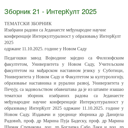
Зборник 21 - ИнтерКулт 2025
ТЕМАТСКИ ЗБОРНИК
Изабрани радови са Једанаесте међународне научне
конференције Интеркултуралност у образовању ИнтерКулт
2025
одржане 11.10.2025. године у Новом Саду
Педагошки завод Војводине заједно са Филозофским
факултетом, Универзитета у Новом Саду, Учитељским
факултетом на мађарском наставном језику у Суботици,
Универзитета у Новом Саду и Факултетом за културологију,
образовање наставника и рурални развој, Универзитета у
Печују, са задовољством обавештава да је из штампе изашао
тематски зборник изабраних радова са Једанаесте
међународне научне конференције Интеркултуралност у
образовању ИнтерКулт 2025 одржане 11.10.2025. године у
Новом Саду. Издавачи и уреднице зборника др Данијела
Радовић, проф. др Марина Пуја Бадеску, проф. др Марина
Шимак Спевакова, доц. др Богларка Сабо Лаки и доц. др