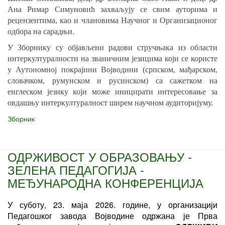
Ана Римар Симуновић захваљују се свим ауторима и
рецензентима, као и члановима Научног и Организационог
одбора на сарадњи.
У Зборнику су објављени радови стручњака из области
интеркултуралности на званичним језицима који се користе
у Аутономној покрајини Војводини (српском, мађарском,
словачком, румунском и русинском) са сажетком на
енглеском језику који може иницирати интересовање за
овдашњу интеркултуралност ширем научном аудиторијуму.
Зборник
ОДРЖИВОСТ У ОБРАЗОВАЊУ -
ЗЕЛЕНА ПЕДАГОГИЈА -
МЕЂУНАРОДНА КОНФЕРЕНЦИЈА
У суботу, 23. маја 2026. године, у организацији
Педагошког завода Војводине одржана је Прва