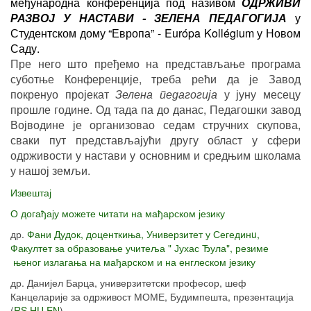
међународна конференција под називом
ОДРЖИВИ
РАЗВОЈ У НАСТАВИ - ЗЕЛЕНА ПЕДАГОГИЈА
у
Студентском дому “Европа” - Európa Kollégium
у Новом
Саду.
Пре него што пређемо на представљање програма
суботње Конференције, треба рећи да је Завод
покренуо пројекат
Зелена педагогија
у јуну месецу
прошле године. Од тада па до данас, Педагошки завод
Војводине је организовао седам стручних скупова,
сваки пут представљајући другу област у сфери
одрживости у настави у основним и средњим школама
у нашој земљи.
Извештај
О догађају можете читати на мађарском језику
др.
Фани Дудок, доценткиња, Универзитет у Сегединu,
Факултет за образовање учитеља " Јухас Ђула", резиме
њеног излагања на мађарском и на енглеском језику
др. Данијел Барца, универзитетски професор, шеф
Канцеларије за одрживост МОМЕ, Будимпешта, презентација
(
RS
,
HU
,
EN
)