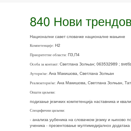
840 Нови трендов
Национални савет словачке националне мањине
Н2
Компетенције:
П3,П4
Приоритетне области:
Светлана Золњан; 063532989 ;
svetl
Особа за контакт:
Ана Макишова, Светлана Золњан
Аутори/ке:
Ана Макишова, Светлана Золњан, Та
Реализатори/ке:
Општи циљеви:
подизање језичких компетенција наставника и квал
Специфични циљеви:
- анализа уџбеника на словачком језику и њихово
ученика - презентовање мултимедијалнох додатака 