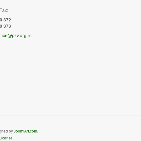
Fax:
0 372
0 373
ffice@pzv.org.rs
igned by
JoomlArt.com
.
License.