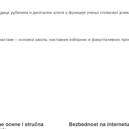
одаци уџбеника и дигитални алати у функцији учења словачког језик
наставе – основна школа, наставник изборних и факултативних пр
e ocene i stručna
Bezbednost na internet