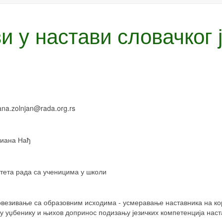
и у настави словачког 
ana
.
zolnjan
@
rada
.
org
.
rs
тиана Нађ
итета рада са ученицима у школи
 повезивање са образовним исходима - усмеравање наставника на 
у уџбенику и њихов допринос подизању језичких компетенција наст