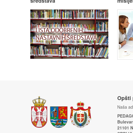
sredstava
mišlje
Opšti
Naša ad
PEDAGO
Bulevar
21101 