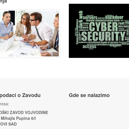
nja
 podaci o Zavodu
Gde se nalazimo
resa:
ŠKI ZAVOD VOJVODINE
 Mihajla Pupina 6/I
NOVI SAD