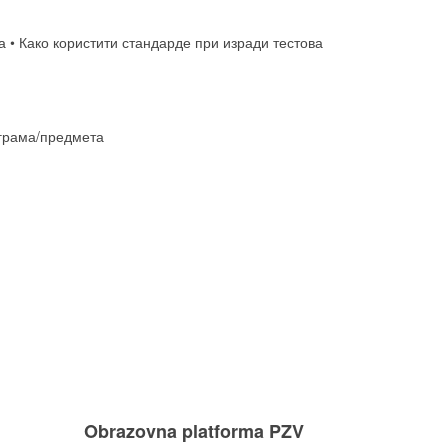
а • Како користити стандарде при изради тестова
ограма/предмета
u
Obrazovna platforma PZV