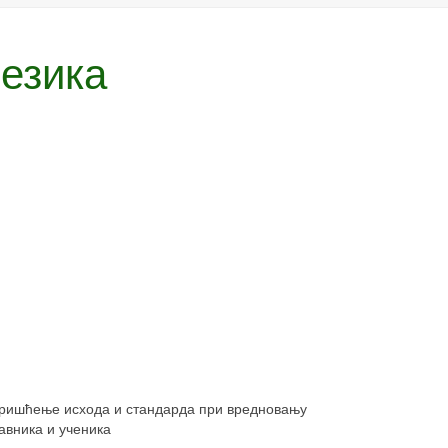
језика
коришћење исхода и стандарда при вредновању
авника и ученика