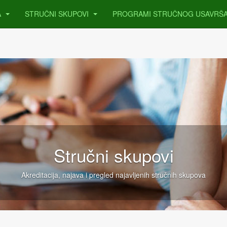
A
STRUČNI SKUPOVI
PROGRAMI STRUČNOG USAVRŠ
Stručni skupovi
Akreditacija, najava i pregled najavljenih stručnih skupova