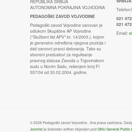
SRBIJA
REPUBLIKA SRBIJA
AUTONOMNA POKRAJINA VOJVODINA
Telefon/
PEDAGOŠKI ZAVOD VOJVODINE
021 472
021 472
Pedagoški zavod Vojvodine osnovan je
odlukom Skupštine AP Vojvodine
Email:
o
("Službeni list APV" br. 14/2003.), kojom
je generalno određena njegova pozicija i
dati osnovni pravci delovanja. Tako su
stvoreni preduslovi za regulisanje
pravnog statusa Zavoda u Trgovinskom
sudu u Novim Sadu, rešenjem broj FI
557/04 od 20.02.2004. godine.
© 2026 Pedagoški zavod Vojvodine . Sva prava zadržana. Des
Joomla!
je slobodan softver objavljen pod
GNU General Public 