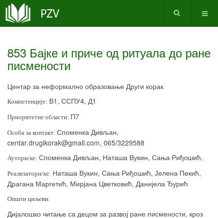
853 Бајке и приче од ритуала до ране
писмености
Центар за неформално образовање Други корак
В1, ССПУ4, Д1
Компетенције:
П7
Приоритетне области:
Споменка Дивљан,
Особа за контакт:
centar
.
drugikorak
@
gmail
.
com
, 065/3229588
Споменка Дивљан, Наташа Вукин, Сања Риђошић,
Аутори/ке:
Наташа Вукин, Сања Риђошић, Јелена Пекић,
Реализатори/ке:
Драгана Маргетић, Мирјана Цветковић, Данијела Ђурић
Општи циљеви:
Дијалошко читање са децом за развој ране писмености, кроз