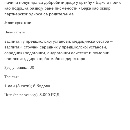
начини подупирања добробити деце у вртићу • Бајке и приче
као подршка развоју ране писмености • Бајка као оквир
партнерског односа са родитељима
хрватски
Језик:
Циљна група:
васпитач у предшколској установи, медицинска сестра –
васпитач, стручни сар
a
дник у предшколској установи,
сарадник (педагошки, андрагошки асистент и помоћни
наставник), директор/помоћник директора
30
Број учесника:
Трајање:
1 дан (8 сати); 8 бодова
3.000 РСД
Цена (по полазнику):