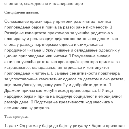
спонтане, свакодневне и планиране игре
Специфични циљеви:
O
снаживање практичара у примени различитих техника
приповедања бајки и прича за развој ране писмености

Развијање капацитета практичара за учешће родитеља у
планирању и реализацији дијалошког читања са децом, као
спона у развоју партнерских односа и стимулисања
породичног читања

Укључивање и овладавање одраслих у
циљно приповедање или читање

Разумевање значаја
активног учешћа детета као креатора/кокреатора прилика за
истраживање, овладавање, интегрисање и континуитет
приповедања и читања.

Јачање сензитивности практичара
за успостављање квалитетних односа са дететом и око детета,
који омогућавају подршку учешћу и добробити детета.

Драмски прилаз као могући исход приповедања.

Утица
народних бајки и прича на подручје социјалног и емоцијалног
развоја деце.

Подстицање креативности код учесника у
осмишљавању ритуала.
Теме програма:
1. дан • Од ритма у бајци до бајке у ритуалу • Бајке и приче као