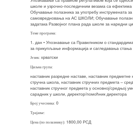
Упознавање са правном регулативом која се односи
школе и узрочно-последичним везама са ефектима к
Обучавање полазника за употребу инструмената за
самовредновања на АС ШКОЛИ; Обучавање полазни
задатака Развојног плана рада школе за наредни ци
Теме програма:
1. дан • Упознавање са Правилником о стандардима
за прикупљање информација и сагледавања стања 3
хрватски
Језик:
Циљна група:
наставник разредне наставе, наставник предметне 
стручна школа, наставник стручних предмета – сред
наставник стручног предмета у основној/средњој ум
сарадник у школи, директор/помоћник директора
0
Број учесника:
Трајање:
1800,00 РСД
Цена (по полазнику):