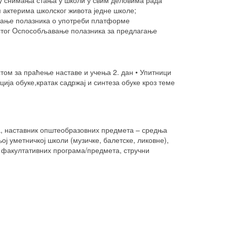
ју снимања стања у школи у свим деловима рада
 актерима школског живота једне школе;
вање полазника о употреби платформе
стог
O
способљавање полазника за предлагање
том за праћење наставе и учења 2. дан • Упитници
а обуке,кратак садржај и синтеза обуке кроз теме
ја, наставник општеобразовних предмета – средња
ј уметничкој школи (музичке, балетске, ликовне),
 и факултативних програма/предмета, стручни