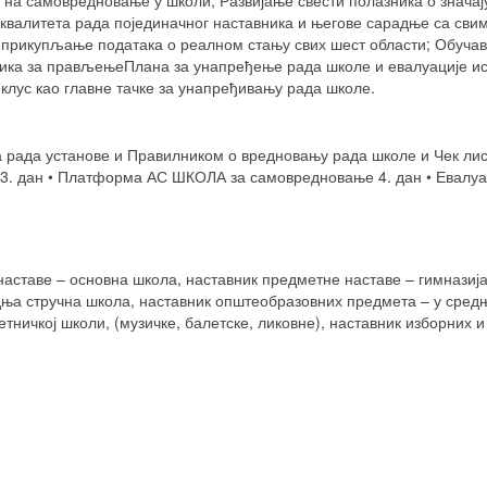
 на самовредновање у школи; Развијање свести полазника о знача
валитета рада појединачног наставника и његове сарадње са свим
 прикупљање података о реалном стању свих шест области; Обуча
ка за прављењеПлана за унапређење рада школе и евалуације и
клус као главне тачке за унапређивању рада школе.
 рада установе и Правилником о вредновању рада школе и Чек лис
. дан • Платформа АС ШКОЛА за самовредновање 4. дан • Евалуациј
наставе – основна школа, наставник предметне наставе – гимнази
ња стручна школа, наставник општеобразовних предмета – у средњо
етничкој школи, (музичке, балетске, ликовне), наставник изборних