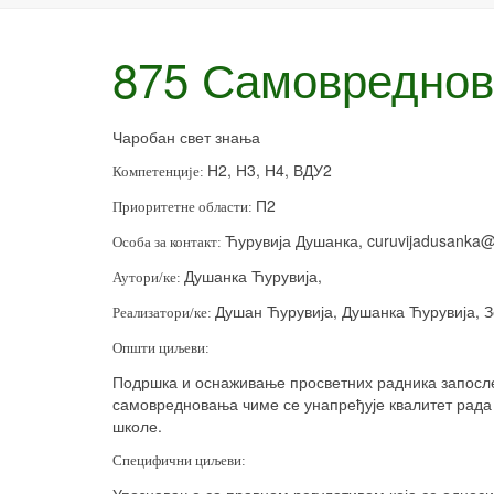
875 Самовредно
Чаробан свет знања
Н2, Н3, Н4, ВДУ2
Компетенције:
П2
Приоритетне области:
Ћурувија Душанка,
curuvijadusanka
Особа за контакт:
Душанка Ћурувија,
Аутори/ке:
Душан Ћурувија, Душанка Ћурувија,
Реализатори/ке:
Општи циљеви:
Подршка и оснаживање просветних радника запосле
самовредновања чиме се унапређује квалитет рада 
школе.
Специфични циљеви: