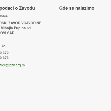
 podaci o Zavodu
Gde se nalazimo
resa:
ŠKI ZAVOD VOJVODINE
 Mihajla Pupina 6/I
NOVI SAD
Fax:
0 372
0 373
ffice@pzv.org.rs