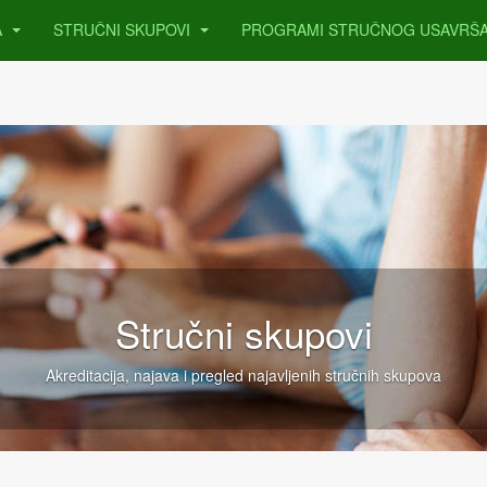
A
STRUČNI SKUPOVI
PROGRAMI STRUČNOG USAVRŠ
Stručni skupovi
Akreditacija, najava i pregled najavljenih stručnih skupova