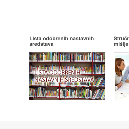
Lista odobrenih nastavnih
Stručn
sredstava
mišlje