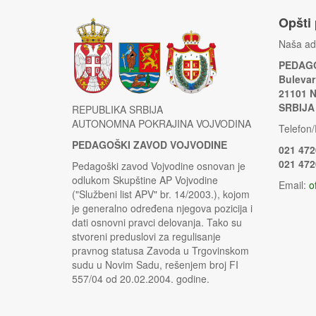
Opšti
Naša ad
PEDAGO
Bulevar
21101 
SRBIJA
REPUBLIKA SRBIJA
AUTONOMNA POKRAJINA VOJVODINA
Telefon/
PEDAGOŠKI ZAVOD VOJVODINE
021 472
021 472
Pedagoški zavod Vojvodine osnovan je
odlukom Skupštine AP Vojvodine
Email:
o
("Službeni list APV" br. 14/2003.), kojom
je generalno određena njegova pozicija i
dati osnovni pravci delovanja. Tako su
stvoreni preduslovi za regulisanje
pravnog statusa Zavoda u Trgovinskom
sudu u Novim Sadu, rešenjem broj FI
557/04 od 20.02.2004. godine.