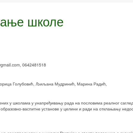
вање школе
@
gmail
.
com
, 0642481518
 Зорица Голубовић, Љиљана Мудринић, Марина Радић,
них у школама у унапређивању рада на пословима реалног саглед
образовно-васпитне установе у целини и ради на отклањању недост